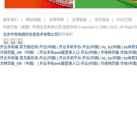
联系我们
|
网站地图
|
法律声明
|
友情链接
|
信访投诉
|
RSS订阅
中国节能（成都）环保生态有限公司 版权所有 Copyright © 1988-2025 All Right R
北京中恒电国际信息技术有限公司
制作维护
开云手机端·官方版在线-开云(中国)
|
开云手机平台-开云(中国)
|
ky_ky(中国)
|
ky体
方网页版_hth（中国）
|
开云手机web版登录入口-开云(中国)
|
华体网页版-华体(中国
开云手机端·官方版在线-开云(中国)
|
开云手机平台-开云(中国)
|
ky_ky(中国)
|
ky体
方网页版_hth（中国）
|
开云手机web版登录入口-开云(中国)
|
华体网页版-华体(中国