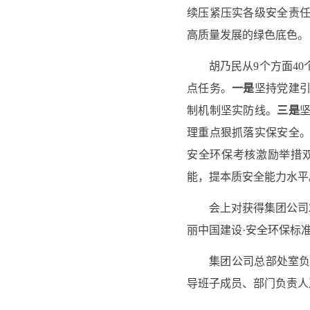
续压紧压实各级安全责任
高质量发展的绿色底色。
胡乃民从9个方面40
点任务。
一是
坚持党建
制机制坚实防线。
三是
理重点狠抓落实保安全
安全环保考核激励举措
能，提本质安全能力水平
会上对获得集团公司2
丽中国建设·安全环保标
集团公司总部处室
导班子成员、部门负责人